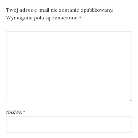
v
Twój adres e-mail nie zostanie opublikowany.
i
Wymagane pola są oznaczone
*
g
a
t
i
o
n
NAZWA
*