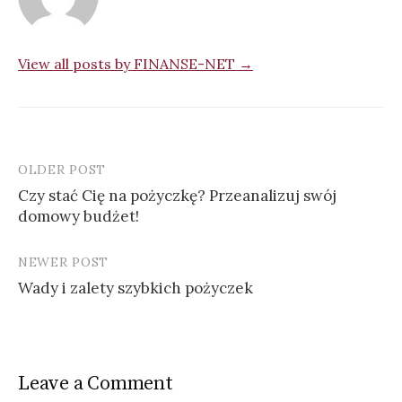
View all posts by FINANSE-NET →
OLDER POST
Czy stać Cię na pożyczkę? Przeanalizuj swój
domowy budżet!
P
o
NEWER POST
s
Wady i zalety szybkich pożyczek
t
n
a
Leave a Comment