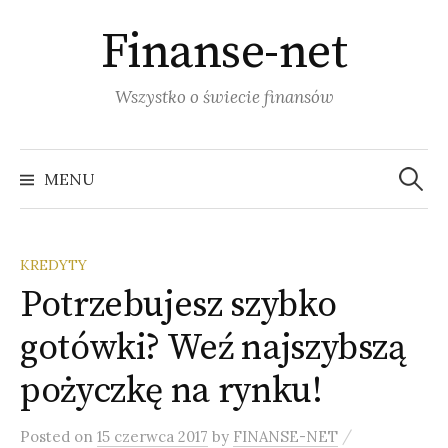
S
Finanse-net
k
i
p
Wszystko o świecie finansów
t
o
c
MENU
S
o
n
z
t
KREDYTY
e
Potrzebujesz szybko
u
n
t
gotówki? Weź najszybszą
k
pożyczkę na rynku!
a
/
Posted
on
15 czerwca 2017
by
FINANSE-NET