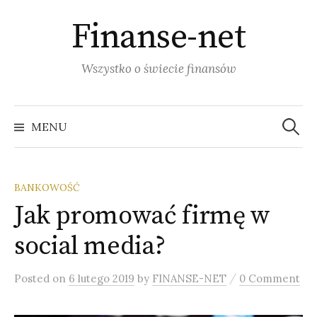
S
Finanse-net
k
i
p
Wszystko o świecie finansów
t
o
c
MENU
S
o
n
z
t
BANKOWOŚĆ
e
Jak promować firmę w
u
n
t
social media?
k
/
Posted
on
6 lutego 2019
by
FINANSE-NET
0 Comment
a