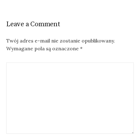
s
t
Leave a Comment
n
a
Twój adres e-mail nie zostanie opublikowany.
v
Wymagane pola są oznaczone
*
i
g
a
t
i
o
n