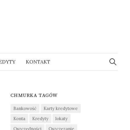
EDYTY
KONTAKT
S
z
CHMURKA TAGÓW
u
Bankowość
Karty kredytowe
k
Konta
Kredyty
lokaty
Oszczędności
Oszczęzanie
a