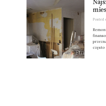
Najs
mies
Posted
Remont
finanso
przezn
często 